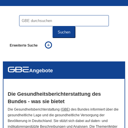
Suchen
Erweiterte Suche
... alle Worte
... eines der Worte
... genau diesen Ausdruck
auch in allen Texten suchen (Volltextsuche)
Angebote
auch Synonyme einbeziehen
auch ähnlich geschriebenes einbeziehen
Die Gesundheitsberichterstattung des
Bundes - was sie bietet
Die Gesundheitsberichterstattung (
GBE
) des Bundes informiert über die
gesundheitliche Lage und die gesundheitliche Versorgung der
Bevölkerung in Deutschland. Sie stützt sich dabei auf daten- und
indikatorengestützte Beschreibungen und Analysen. Die Themenfelder