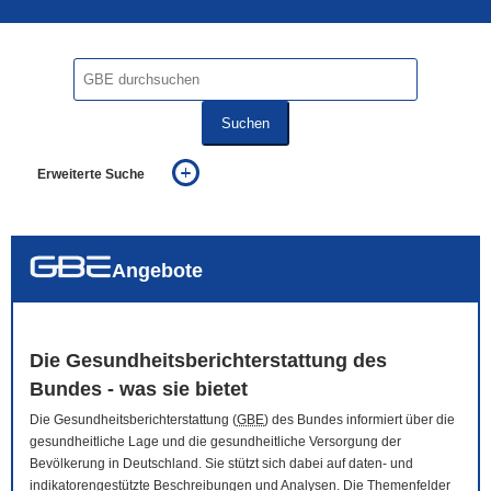
Suchen
Erweiterte Suche
... alle Worte
... eines der Worte
... genau diesen Ausdruck
auch in allen Texten suchen (Volltextsuche)
Angebote
auch Synonyme einbeziehen
auch ähnlich geschriebenes einbeziehen
Die Gesundheitsberichterstattung des
Bundes - was sie bietet
Die Gesundheitsberichterstattung (
GBE
) des Bundes informiert über die
gesundheitliche Lage und die gesundheitliche Versorgung der
Bevölkerung in Deutschland. Sie stützt sich dabei auf daten- und
indikatorengestützte Beschreibungen und Analysen. Die Themenfelder