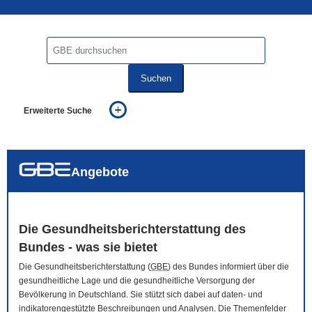
Suchen
Erweiterte Suche
... alle Worte
... eines der Worte
... genau diesen Ausdruck
auch in allen Texten suchen (Volltextsuche)
Angebote
auch Synonyme einbeziehen
auch ähnlich geschriebenes einbeziehen
Die Gesundheitsberichterstattung des
Bundes - was sie bietet
Die Gesundheitsberichterstattung (
GBE
) des Bundes informiert über die
gesundheitliche Lage und die gesundheitliche Versorgung der
Bevölkerung in Deutschland. Sie stützt sich dabei auf daten- und
indikatorengestützte Beschreibungen und Analysen. Die Themenfelder