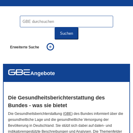
Suchen
Erweiterte Suche
... alle Worte
... eines der Worte
... genau diesen Ausdruck
auch in allen Texten suchen (Volltextsuche)
Angebote
auch Synonyme einbeziehen
auch ähnlich geschriebenes einbeziehen
Die Gesundheitsberichterstattung des
Bundes - was sie bietet
Die Gesundheitsberichterstattung (
GBE
) des Bundes informiert über die
gesundheitliche Lage und die gesundheitliche Versorgung der
Bevölkerung in Deutschland. Sie stützt sich dabei auf daten- und
indikatorengestützte Beschreibungen und Analysen. Die Themenfelder