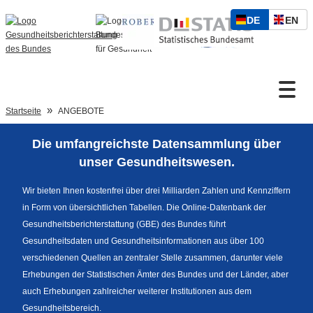
S
D
E
DE
EN
p
Zum Inhalt
E
N
r
U
G
a
T
L
c
S
I
h
Suche
C
S
a
Startseite
ANGEBOTE
H
C
u
H
s
Die umfangreichste Datensammlung über
w
Sprachumschaltung
unser Gesundheitswesen.
a
h
Wir bieten Ihnen kostenfrei über drei Milliarden Zahlen und Kennziffern
l
in Form von übersichtlichen Tabellen. Die Online-Datenbank der
Fußzeile
Gesundheitsberichterstattung (GBE) des Bundes führt
Gesundheitsdaten und Gesundheitsinformationen aus über 100
verschiedenen Quellen an zentraler Stelle zusammen, darunter viele
Erhebungen der Statistischen Ämter des Bundes und der Länder, aber
auch Erhebungen zahlreicher weiterer Institutionen aus dem
Gesundheitsbereich.