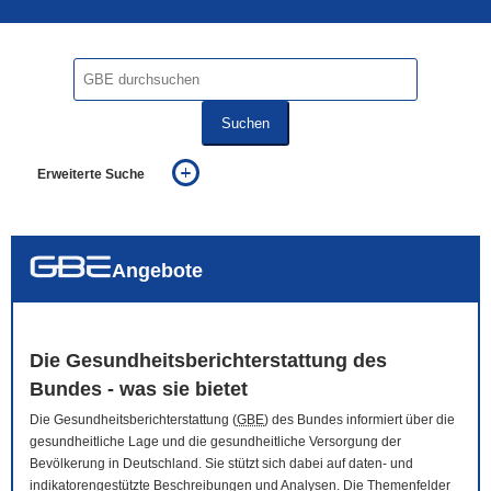
Suchen
Erweiterte Suche
... alle Worte
... eines der Worte
... genau diesen Ausdruck
auch in allen Texten suchen (Volltextsuche)
Angebote
auch Synonyme einbeziehen
auch ähnlich geschriebenes einbeziehen
Die Gesundheitsberichterstattung des
Bundes - was sie bietet
Die Gesundheitsberichterstattung (
GBE
) des Bundes informiert über die
gesundheitliche Lage und die gesundheitliche Versorgung der
Bevölkerung in Deutschland. Sie stützt sich dabei auf daten- und
indikatorengestützte Beschreibungen und Analysen. Die Themenfelder