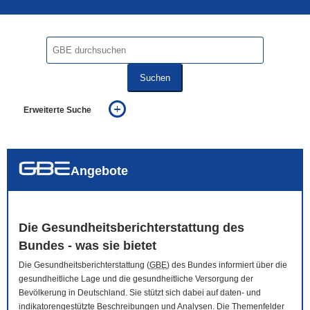
Suchen
Erweiterte Suche
... alle Worte
... eines der Worte
... genau diesen Ausdruck
auch in allen Texten suchen (Volltextsuche)
Angebote
auch Synonyme einbeziehen
auch ähnlich geschriebenes einbeziehen
Die Gesundheitsberichterstattung des
Bundes - was sie bietet
Die Gesundheitsberichterstattung (
GBE
) des Bundes informiert über die
gesundheitliche Lage und die gesundheitliche Versorgung der
Bevölkerung in Deutschland. Sie stützt sich dabei auf daten- und
indikatorengestützte Beschreibungen und Analysen. Die Themenfelder