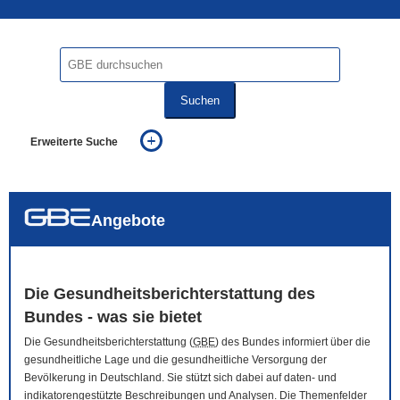
Suchen
Erweiterte Suche
... alle Worte
... eines der Worte
... genau diesen Ausdruck
auch in allen Texten suchen (Volltextsuche)
Angebote
auch Synonyme einbeziehen
auch ähnlich geschriebenes einbeziehen
Die Gesundheitsberichterstattung des
Bundes - was sie bietet
Die Gesundheitsberichterstattung (
GBE
) des Bundes informiert über die
gesundheitliche Lage und die gesundheitliche Versorgung der
Bevölkerung in Deutschland. Sie stützt sich dabei auf daten- und
indikatorengestützte Beschreibungen und Analysen. Die Themenfelder