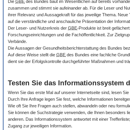
Die
GBE
des Bundes baut im Wesentlichen auf bereits vorhande
zusammen und stimmt sie aufeinander ab. Für die Leser und Nu
ihrer Relevanz und Aussagekraft für das jeweilige Thema. Neue
auf die verständliche und anschauliche Präsentation der Informat
Der Leser- und Nutzerkreis der
GBE
-Produkte ist breit gefäche
Forschungseinrichtungen und die Fachöffentlichkeit. Zur Zielgru
Verbände.
Die Aussagen der Gesundheitsberichterstattung des Bundes bezie
Auf diese Weise stellt die
GBE
des Bundes eine fachliche Grundla
dient sie der Erfolgskontrolle durchgeführter Maßnahmen und trä
Testen Sie das Informationssystem 
Wenn Sie das erste Mal auf unserer Internetseite sind, lesen Sie b
Durch Ihre Anfrage legen Sie fest, welche Informationen bereitges
Wie oft Sie Ihre Fragen auch stellen, abwandeln oder neu formul
Sie können die Suchstrategie verwenden, die Ihnen besonders li
anderen. Das Informationssystem antwortet mit einer Trefferliste; 
Zugang zur jeweiligen Information.