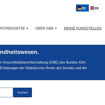
S
D
E
DE
EN
p
E
N
r
U
G
a
T
L
c
KATORENSÄTZE
+
ÜBER GBE
+
MEINE FUNDSTELLEN
S
I
h
C
S
a
H
C
u
H
s
ndheitswesen.
w
a
 der Gesundheitsberichterstattung (GBE) des Bundes führt
h
l
 Erhebungen der Statistischen Ämter des Bundes und der
Suchen