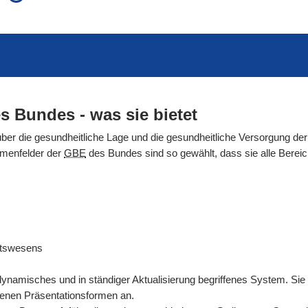
auch in allen Texten suchen (Volltextsuche)
e
auch Synonyme einbeziehen
 Ausdruck
auch ähnlich geschriebenes einbeziehen
s Bundes - was sie bietet
über die gesundheitliche Lage und die gesundheitliche Versorgung der
emenfelder der
GBE
des Bundes sind so gewählt, dass sie alle Ber
itswesens
dynamisches und in ständiger Aktualisierung begriffenes System. Sie
denen Präsentationsformen an.