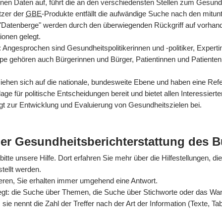
nen Daten auf, führt die an den verschiedensten Stellen zum Gesun
tzer der
GBE
-Produkte entfällt die aufwändige Suche nach den mitun
 "Datenberge" werden durch den überwiegenden Rückgriff auf vorhan
ionen gelegt.
rt: Angesprochen sind Gesundheitspolitikerinnen und -politiker, Exper
ppe gehören auch Bürgerinnen und Bürger, Patientinnen und Patienten
hen sich auf die nationale, bundesweite Ebene und haben eine Refer
ge für politische Entscheidungen bereit und bietet allen Interessiert
gt zur Entwicklung und Evaluierung von Gesundheitszielen bei.
der Gesundheitsberichterstattung des 
itte unsere Hilfe. Dort erfahren Sie mehr über die Hilfestellungen, di
tellt werden.
ieren, Sie erhalten immer umgehend eine Antwort.
egt: die Suche über Themen, die Suche über Stichworte oder das Wande
sie nennt die Zahl der Treffer nach der Art der Information (Texte, Ta