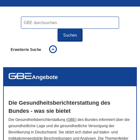
Suchen
Erweiterte Suche
... alle Worte
... eines der Worte
... genau diesen Ausdruck
auch in allen Texten suchen (Volltextsuche)
Angebote
auch Synonyme einbeziehen
auch ähnlich geschriebenes einbeziehen
Die Gesundheitsberichterstattung des
Bundes - was sie bietet
Die Gesundheitsberichterstattung (
GBE
) des Bundes informiert über die
gesundheitliche Lage und die gesundheitliche Versorgung der
Bevölkerung in Deutschland. Sie stützt sich dabei auf daten- und
indikatorengestützte Beschreibungen und Analysen. Die Themenfelder