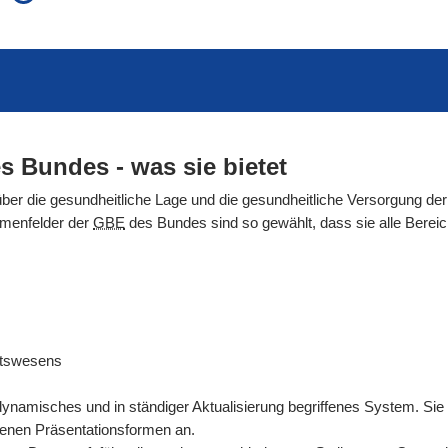
auch in allen Texten suchen (Volltextsuche)
e
auch Synonyme einbeziehen
 Ausdruck
auch ähnlich geschriebenes einbeziehen
s Bundes - was sie bietet
über die gesundheitliche Lage und die gesundheitliche Versorgung der
emenfelder der
GBE
des Bundes sind so gewählt, dass sie alle Ber
itswesens
dynamisches und in ständiger Aktualisierung begriffenes System. Sie
denen Präsentationsformen an.