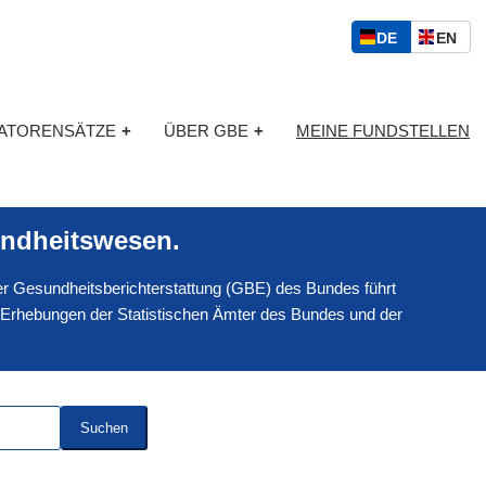
S
D
E
DE
EN
p
E
N
r
U
G
a
T
L
c
KATORENSÄTZE
+
ÜBER GBE
+
MEINE FUNDSTELLEN
S
I
h
C
S
a
H
C
u
H
s
ndheitswesen.
w
a
 der Gesundheitsberichterstattung (GBE) des Bundes führt
h
l
 Erhebungen der Statistischen Ämter des Bundes und der
Suchen