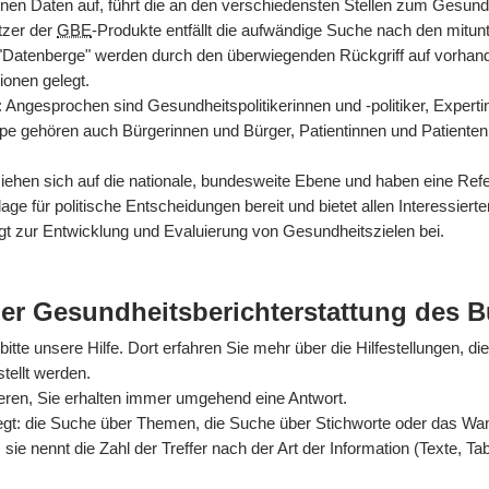
nen Daten auf, führt die an den verschiedensten Stellen zum Gesun
tzer der
GBE
-Produkte entfällt die aufwändige Suche nach den mitun
 "Datenberge" werden durch den überwiegenden Rückgriff auf vorhan
ionen gelegt.
rt: Angesprochen sind Gesundheitspolitikerinnen und -politiker, Exper
ppe gehören auch Bürgerinnen und Bürger, Patientinnen und Patienten
hen sich auf die nationale, bundesweite Ebene und haben eine Refer
ge für politische Entscheidungen bereit und bietet allen Interessiert
gt zur Entwicklung und Evaluierung von Gesundheitszielen bei.
der Gesundheitsberichterstattung des 
itte unsere Hilfe. Dort erfahren Sie mehr über die Hilfestellungen, di
tellt werden.
ieren, Sie erhalten immer umgehend eine Antwort.
egt: die Suche über Themen, die Suche über Stichworte oder das Wande
sie nennt die Zahl der Treffer nach der Art der Information (Texte, Ta