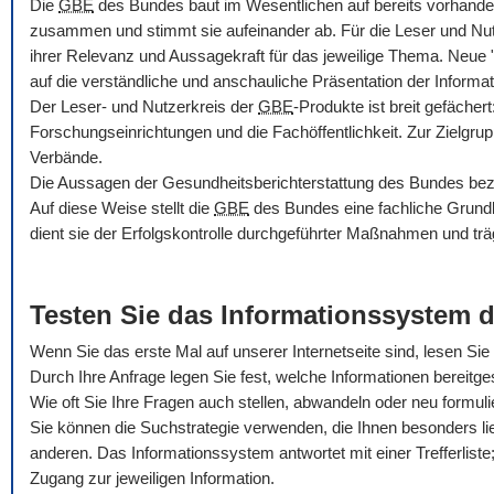
Die
GBE
des Bundes baut im Wesentlichen auf bereits vorhande
zusammen und stimmt sie aufeinander ab. Für die Leser und Nu
ihrer Relevanz und Aussagekraft für das jeweilige Thema. Neue
auf die verständliche und anschauliche Präsentation der Informat
Der Leser- und Nutzerkreis der
GBE
-Produkte ist breit gefäche
Forschungseinrichtungen und die Fachöffentlichkeit. Zur Zielgru
Verbände.
Die Aussagen der Gesundheitsberichterstattung des Bundes bezie
Auf diese Weise stellt die
GBE
des Bundes eine fachliche Grundla
dient sie der Erfolgskontrolle durchgeführter Maßnahmen und trä
Testen Sie das Informationssystem 
Wenn Sie das erste Mal auf unserer Internetseite sind, lesen Sie b
Durch Ihre Anfrage legen Sie fest, welche Informationen bereitges
Wie oft Sie Ihre Fragen auch stellen, abwandeln oder neu formul
Sie können die Suchstrategie verwenden, die Ihnen besonders li
anderen. Das Informationssystem antwortet mit einer Trefferliste; 
Zugang zur jeweiligen Information.