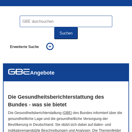
Suchen
Erweiterte Suche
... alle Worte
... eines der Worte
... genau diesen Ausdruck
auch in allen Texten suchen (Volltextsuche)
Angebote
auch Synonyme einbeziehen
auch ähnlich geschriebenes einbeziehen
Die Gesundheitsberichterstattung des
Bundes - was sie bietet
Die Gesundheitsberichterstattung (
GBE
) des Bundes informiert über die
gesundheitliche Lage und die gesundheitliche Versorgung der
Bevölkerung in Deutschland. Sie stützt sich dabei auf daten- und
indikatorengestützte Beschreibungen und Analysen. Die Themenfelder