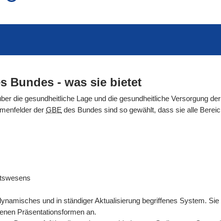
auch in allen Texten suchen (Volltextsuche)
e
auch Synonyme einbeziehen
 Ausdruck
auch ähnlich geschriebenes einbeziehen
s Bundes - was sie bietet
über die gesundheitliche Lage und die gesundheitliche Versorgung der
emenfelder der
GBE
des Bundes sind so gewählt, dass sie alle Ber
itswesens
dynamisches und in ständiger Aktualisierung begriffenes System. Sie
denen Präsentationsformen an.