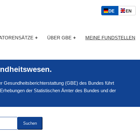
S
D
E
DE
EN
p
E
N
r
U
G
a
T
L
c
KATORENSÄTZE
+
ÜBER GBE
+
MEINE FUNDSTELLEN
S
I
h
C
S
a
H
C
u
H
s
ndheitswesen.
w
a
 der Gesundheitsberichterstattung (GBE) des Bundes führt
h
l
 Erhebungen der Statistischen Ämter des Bundes und der
Suchen