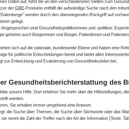
nen Daten auf, führt die an den verschiedensten Stellen zum Gesun
tzer der
GBE
-Produkte entfällt die aufwändige Suche nach den mitun
 "Datenberge" werden durch den überwiegenden Rückgriff auf vorhan
ionen gelegt.
rt: Angesprochen sind Gesundheitspolitikerinnen und -politiker, Exper
ppe gehören auch Bürgerinnen und Bürger, Patientinnen und Patienten
hen sich auf die nationale, bundesweite Ebene und haben eine Refer
ge für politische Entscheidungen bereit und bietet allen Interessiert
gt zur Entwicklung und Evaluierung von Gesundheitszielen bei.
der Gesundheitsberichterstattung des 
itte unsere Hilfe. Dort erfahren Sie mehr über die Hilfestellungen, di
tellt werden.
ieren, Sie erhalten immer umgehend eine Antwort.
egt: die Suche über Themen, die Suche über Stichworte oder das Wande
sie nennt die Zahl der Treffer nach der Art der Information (Texte, Ta