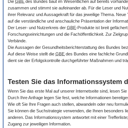
Die
GBE
des Bundes baut im Wesentlichen auf bereits vorhande
zusammen und stimmt sie aufeinander ab. Für die Leser und Nu
ihrer Relevanz und Aussagekraft für das jeweilige Thema. Neue
auf die verständliche und anschauliche Präsentation der Informat
Der Leser- und Nutzerkreis der
GBE
-Produkte ist breit gefäche
Forschungseinrichtungen und die Fachöffentlichkeit. Zur Zielgru
Verbände.
Die Aussagen der Gesundheitsberichterstattung des Bundes bezie
Auf diese Weise stellt die
GBE
des Bundes eine fachliche Grundla
dient sie der Erfolgskontrolle durchgeführter Maßnahmen und trä
Testen Sie das Informationssystem 
Wenn Sie das erste Mal auf unserer Internetseite sind, lesen Sie b
Durch Ihre Anfrage legen Sie fest, welche Informationen bereitges
Wie oft Sie Ihre Fragen auch stellen, abwandeln oder neu formul
Sie können die Suchstrategie verwenden, die Ihnen besonders li
anderen. Das Informationssystem antwortet mit einer Trefferliste; 
Zugang zur jeweiligen Information.