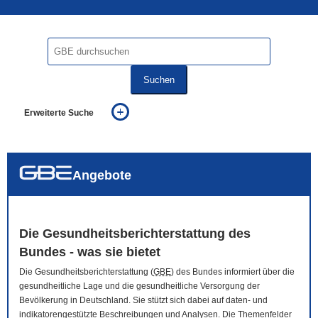
Suchen
Erweiterte Suche
... alle Worte
... eines der Worte
... genau diesen Ausdruck
auch in allen Texten suchen (Volltextsuche)
Angebote
auch Synonyme einbeziehen
auch ähnlich geschriebenes einbeziehen
Die Gesundheitsberichterstattung des
Bundes - was sie bietet
Die Gesundheitsberichterstattung (
GBE
) des Bundes informiert über die
gesundheitliche Lage und die gesundheitliche Versorgung der
Bevölkerung in Deutschland. Sie stützt sich dabei auf daten- und
indikatorengestützte Beschreibungen und Analysen. Die Themenfelder