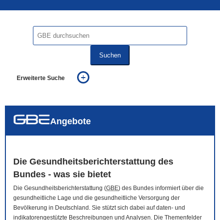
Suchen
Erweiterte Suche
... alle Worte
... eines der Worte
... genau diesen Ausdruck
auch in allen Texten suchen (Volltextsuche)
Angebote
auch Synonyme einbeziehen
auch ähnlich geschriebenes einbeziehen
Die Gesundheitsberichterstattung des
Bundes - was sie bietet
Die Gesundheitsberichterstattung (
GBE
) des Bundes informiert über die
gesundheitliche Lage und die gesundheitliche Versorgung der
Bevölkerung in Deutschland. Sie stützt sich dabei auf daten- und
indikatorengestützte Beschreibungen und Analysen. Die Themenfelder