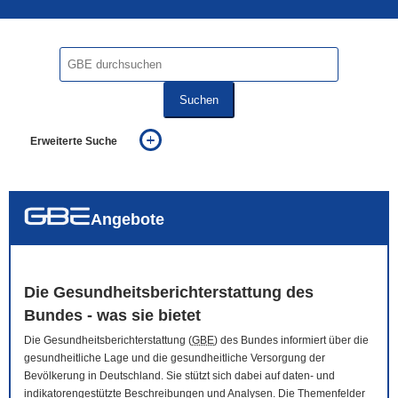
Suchen
Erweiterte Suche
... alle Worte
... eines der Worte
... genau diesen Ausdruck
auch in allen Texten suchen (Volltextsuche)
Angebote
auch Synonyme einbeziehen
auch ähnlich geschriebenes einbeziehen
Die Gesundheitsberichterstattung des
Bundes - was sie bietet
Die Gesundheitsberichterstattung (
GBE
) des Bundes informiert über die
gesundheitliche Lage und die gesundheitliche Versorgung der
Bevölkerung in Deutschland. Sie stützt sich dabei auf daten- und
indikatorengestützte Beschreibungen und Analysen. Die Themenfelder