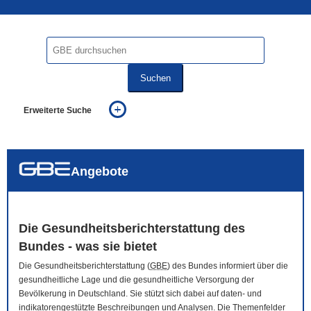
Suchen
Erweiterte Suche
... alle Worte
... eines der Worte
... genau diesen Ausdruck
auch in allen Texten suchen (Volltextsuche)
Angebote
auch Synonyme einbeziehen
auch ähnlich geschriebenes einbeziehen
Die Gesundheitsberichterstattung des
Bundes - was sie bietet
Die Gesundheitsberichterstattung (
GBE
) des Bundes informiert über die
gesundheitliche Lage und die gesundheitliche Versorgung der
Bevölkerung in Deutschland. Sie stützt sich dabei auf daten- und
indikatorengestützte Beschreibungen und Analysen. Die Themenfelder