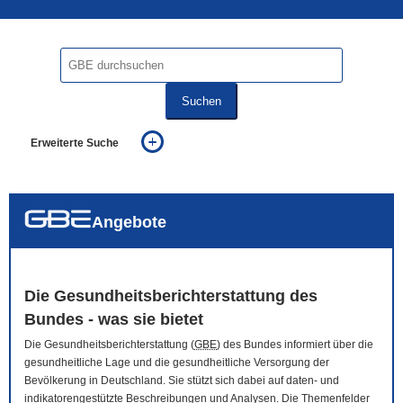
Suchen
Erweiterte Suche
... alle Worte
... eines der Worte
... genau diesen Ausdruck
auch in allen Texten suchen (Volltextsuche)
Angebote
auch Synonyme einbeziehen
auch ähnlich geschriebenes einbeziehen
Die Gesundheitsberichterstattung des
Bundes - was sie bietet
Die Gesundheitsberichterstattung (
GBE
) des Bundes informiert über die
gesundheitliche Lage und die gesundheitliche Versorgung der
Bevölkerung in Deutschland. Sie stützt sich dabei auf daten- und
indikatorengestützte Beschreibungen und Analysen. Die Themenfelder