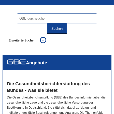
Suchen
Erweiterte Suche
... alle Worte
... eines der Worte
... genau diesen Ausdruck
auch in allen Texten suchen (Volltextsuche)
Angebote
auch Synonyme einbeziehen
auch ähnlich geschriebenes einbeziehen
Die Gesundheitsberichterstattung des
Bundes - was sie bietet
Die Gesundheitsberichterstattung (
GBE
) des Bundes informiert über die
gesundheitliche Lage und die gesundheitliche Versorgung der
Bevölkerung in Deutschland. Sie stützt sich dabei auf daten- und
indikatorengestützte Beschreibungen und Analysen. Die Themenfelder