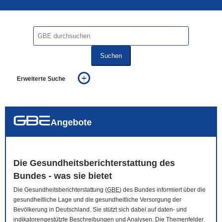
Suchen
Erweiterte Suche
... alle Worte
... eines der Worte
... genau diesen Ausdruck
auch in allen Texten suchen (Volltextsuche)
Angebote
auch Synonyme einbeziehen
auch ähnlich geschriebenes einbeziehen
Die Gesundheitsberichterstattung des
Bundes - was sie bietet
Die Gesundheitsberichterstattung (
GBE
) des Bundes informiert über die
gesundheitliche Lage und die gesundheitliche Versorgung der
Bevölkerung in Deutschland. Sie stützt sich dabei auf daten- und
indikatorengestützte Beschreibungen und Analysen. Die Themenfelder