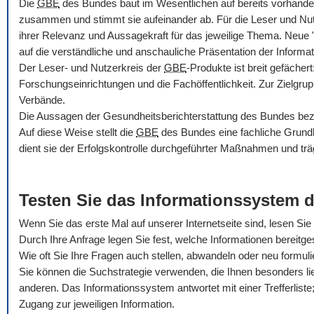
Die
GBE
des Bundes baut im Wesentlichen auf bereits vorhande
zusammen und stimmt sie aufeinander ab. Für die Leser und Nu
ihrer Relevanz und Aussagekraft für das jeweilige Thema. Neue
auf die verständliche und anschauliche Präsentation der Informat
Der Leser- und Nutzerkreis der
GBE
-Produkte ist breit gefäche
Forschungseinrichtungen und die Fachöffentlichkeit. Zur Zielgru
Verbände.
Die Aussagen der Gesundheitsberichterstattung des Bundes bezie
Auf diese Weise stellt die
GBE
des Bundes eine fachliche Grundla
dient sie der Erfolgskontrolle durchgeführter Maßnahmen und trä
Testen Sie das Informationssystem 
Wenn Sie das erste Mal auf unserer Internetseite sind, lesen Sie b
Durch Ihre Anfrage legen Sie fest, welche Informationen bereitges
Wie oft Sie Ihre Fragen auch stellen, abwandeln oder neu formul
Sie können die Suchstrategie verwenden, die Ihnen besonders li
anderen. Das Informationssystem antwortet mit einer Trefferliste; 
Zugang zur jeweiligen Information.