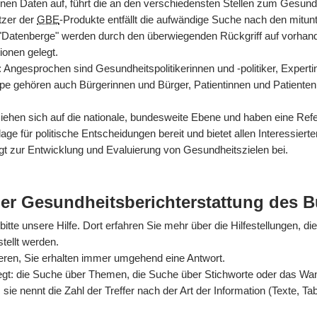
nen Daten auf, führt die an den verschiedensten Stellen zum Gesun
tzer der
GBE
-Produkte entfällt die aufwändige Suche nach den mitun
 "Datenberge" werden durch den überwiegenden Rückgriff auf vorhan
ionen gelegt.
rt: Angesprochen sind Gesundheitspolitikerinnen und -politiker, Exper
ppe gehören auch Bürgerinnen und Bürger, Patientinnen und Patienten
hen sich auf die nationale, bundesweite Ebene und haben eine Refer
ge für politische Entscheidungen bereit und bietet allen Interessiert
gt zur Entwicklung und Evaluierung von Gesundheitszielen bei.
der Gesundheitsberichterstattung des 
itte unsere Hilfe. Dort erfahren Sie mehr über die Hilfestellungen, di
tellt werden.
ieren, Sie erhalten immer umgehend eine Antwort.
egt: die Suche über Themen, die Suche über Stichworte oder das Wande
sie nennt die Zahl der Treffer nach der Art der Information (Texte, Ta