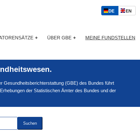
S
D
E
DE
EN
p
E
N
r
U
G
a
T
L
c
KATORENSÄTZE
+
ÜBER GBE
+
MEINE FUNDSTELLEN
S
I
h
C
S
a
H
C
u
H
s
ndheitswesen.
w
a
 der Gesundheitsberichterstattung (GBE) des Bundes führt
h
l
 Erhebungen der Statistischen Ämter des Bundes und der
Suchen