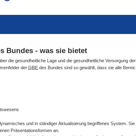
auch in allen Texten suchen (Volltextsuche)
e
auch Synonyme einbeziehen
 Ausdruck
auch ähnlich geschriebenes einbeziehen
s Bundes - was sie bietet
über die gesundheitliche Lage und die gesundheitliche Versorgung der
emenfelder der
GBE
des Bundes sind so gewählt, dass sie alle Ber
itswesens
dynamisches und in ständiger Aktualisierung begriffenes System. Sie
denen Präsentationsformen an.