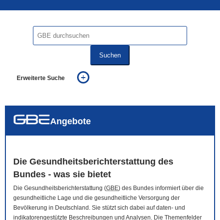
Suchen
Erweiterte Suche
... alle Worte
... eines der Worte
... genau diesen Ausdruck
auch in allen Texten suchen (Volltextsuche)
Angebote
auch Synonyme einbeziehen
auch ähnlich geschriebenes einbeziehen
Die Gesundheitsberichterstattung des
Bundes - was sie bietet
Die Gesundheitsberichterstattung (
GBE
) des Bundes informiert über die
gesundheitliche Lage und die gesundheitliche Versorgung der
Bevölkerung in Deutschland. Sie stützt sich dabei auf daten- und
indikatorengestützte Beschreibungen und Analysen. Die Themenfelder