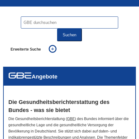
Suchen
Erweiterte Suche
... alle Worte
... eines der Worte
... genau diesen Ausdruck
auch in allen Texten suchen (Volltextsuche)
Angebote
auch Synonyme einbeziehen
auch ähnlich geschriebenes einbeziehen
Die Gesundheitsberichterstattung des
Bundes - was sie bietet
Die Gesundheitsberichterstattung (
GBE
) des Bundes informiert über die
gesundheitliche Lage und die gesundheitliche Versorgung der
Bevölkerung in Deutschland. Sie stützt sich dabei auf daten- und
indikatorengestützte Beschreibungen und Analysen. Die Themenfelder