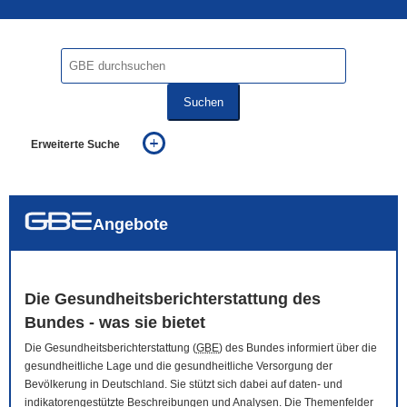
Suchen
Erweiterte Suche
... alle Worte
... eines der Worte
... genau diesen Ausdruck
auch in allen Texten suchen (Volltextsuche)
Angebote
auch Synonyme einbeziehen
auch ähnlich geschriebenes einbeziehen
Die Gesundheitsberichterstattung des
Bundes - was sie bietet
Die Gesundheitsberichterstattung (
GBE
) des Bundes informiert über die
gesundheitliche Lage und die gesundheitliche Versorgung der
Bevölkerung in Deutschland. Sie stützt sich dabei auf daten- und
indikatorengestützte Beschreibungen und Analysen. Die Themenfelder