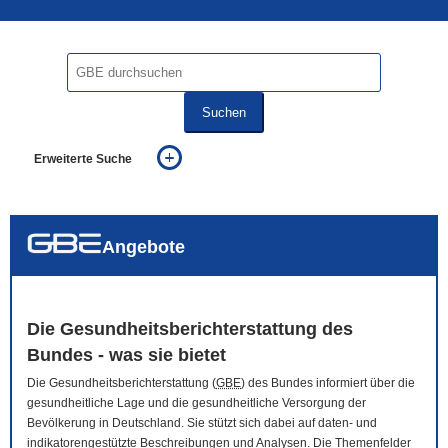
Suchen
Erweiterte Suche
... alle Worte
... eines der Worte
... genau diesen Ausdruck
auch in allen Texten suchen (Volltextsuche)
Angebote
auch Synonyme einbeziehen
auch ähnlich geschriebenes einbeziehen
Die Gesundheitsberichterstattung des
Bundes - was sie bietet
Die Gesundheitsberichterstattung (
GBE
) des Bundes informiert über die
gesundheitliche Lage und die gesundheitliche Versorgung der
Bevölkerung in Deutschland. Sie stützt sich dabei auf daten- und
indikatorengestützte Beschreibungen und Analysen. Die Themenfelder