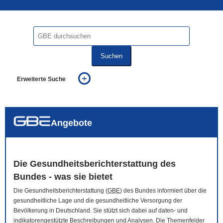
Suchen
Erweiterte Suche
... alle Worte
... eines der Worte
... genau diesen Ausdruck
auch in allen Texten suchen (Volltextsuche)
Angebote
auch Synonyme einbeziehen
auch ähnlich geschriebenes einbeziehen
Die Gesundheitsberichterstattung des
Bundes - was sie bietet
Die Gesundheitsberichterstattung (
GBE
) des Bundes informiert über die
gesundheitliche Lage und die gesundheitliche Versorgung der
Bevölkerung in Deutschland. Sie stützt sich dabei auf daten- und
indikatorengestützte Beschreibungen und Analysen. Die Themenfelder