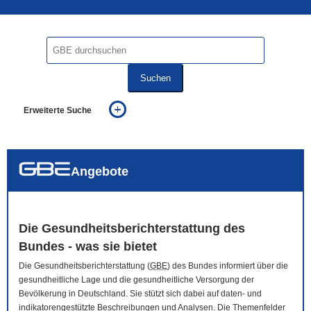
Suchen
Erweiterte Suche
... alle Worte
... eines der Worte
... genau diesen Ausdruck
auch in allen Texten suchen (Volltextsuche)
Angebote
auch Synonyme einbeziehen
auch ähnlich geschriebenes einbeziehen
Die Gesundheitsberichterstattung des
Bundes - was sie bietet
Die Gesundheitsberichterstattung (
GBE
) des Bundes informiert über die
gesundheitliche Lage und die gesundheitliche Versorgung der
Bevölkerung in Deutschland. Sie stützt sich dabei auf daten- und
indikatorengestützte Beschreibungen und Analysen. Die Themenfelder