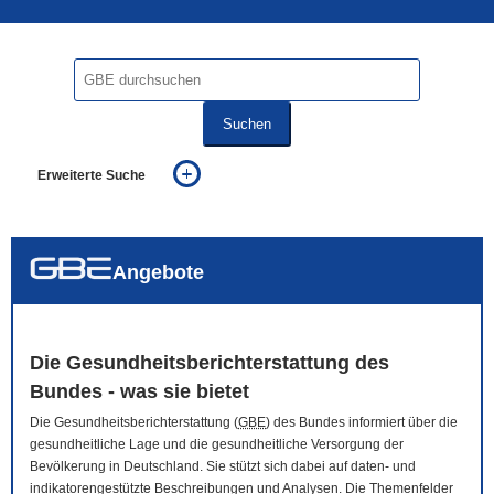
Suchen
Erweiterte Suche
... alle Worte
... eines der Worte
... genau diesen Ausdruck
auch in allen Texten suchen (Volltextsuche)
Angebote
auch Synonyme einbeziehen
auch ähnlich geschriebenes einbeziehen
Die Gesundheitsberichterstattung des
Bundes - was sie bietet
Die Gesundheitsberichterstattung (
GBE
) des Bundes informiert über die
gesundheitliche Lage und die gesundheitliche Versorgung der
Bevölkerung in Deutschland. Sie stützt sich dabei auf daten- und
indikatorengestützte Beschreibungen und Analysen. Die Themenfelder