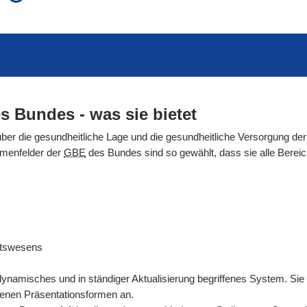
auch in allen Texten suchen (Volltextsuche)
e
auch Synonyme einbeziehen
 Ausdruck
auch ähnlich geschriebenes einbeziehen
s Bundes - was sie bietet
über die gesundheitliche Lage und die gesundheitliche Versorgung der
emenfelder der
GBE
des Bundes sind so gewählt, dass sie alle Ber
itswesens
dynamisches und in ständiger Aktualisierung begriffenes System. Sie
denen Präsentationsformen an.