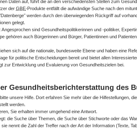
nen Daten auf, führt die an den verschiedensten Stellen zum Gesun
tzer der
GBE
-Produkte entfällt die aufwändige Suche nach den mitun
 "Datenberge" werden durch den überwiegenden Rückgriff auf vorhan
ionen gelegt.
rt: Angesprochen sind Gesundheitspolitikerinnen und -politiker, Exper
ppe gehören auch Bürgerinnen und Bürger, Patientinnen und Patienten
hen sich auf die nationale, bundesweite Ebene und haben eine Refer
ge für politische Entscheidungen bereit und bietet allen Interessiert
gt zur Entwicklung und Evaluierung von Gesundheitszielen bei.
der Gesundheitsberichterstattung des 
itte unsere Hilfe. Dort erfahren Sie mehr über die Hilfestellungen, di
tellt werden.
ieren, Sie erhalten immer umgehend eine Antwort.
egt: die Suche über Themen, die Suche über Stichworte oder das Wande
sie nennt die Zahl der Treffer nach der Art der Information (Texte, Ta