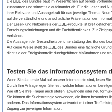
Die
GBE
des Bundes baut im Wesentlichen auf bereits vorhande
zusammen und stimmt sie aufeinander ab. Für die Leser und Nu
ihrer Relevanz und Aussagekraft für das jeweilige Thema. Neue
auf die verständliche und anschauliche Präsentation der Informat
Der Leser- und Nutzerkreis der
GBE
-Produkte ist breit gefäche
Forschungseinrichtungen und die Fachöffentlichkeit. Zur Zielgru
Verbände.
Die Aussagen der Gesundheitsberichterstattung des Bundes bezie
Auf diese Weise stellt die
GBE
des Bundes eine fachliche Grundla
dient sie der Erfolgskontrolle durchgeführter Maßnahmen und trä
Testen Sie das Informationssystem 
Wenn Sie das erste Mal auf unserer Internetseite sind, lesen Sie b
Durch Ihre Anfrage legen Sie fest, welche Informationen bereitges
Wie oft Sie Ihre Fragen auch stellen, abwandeln oder neu formul
Sie können die Suchstrategie verwenden, die Ihnen besonders li
anderen. Das Informationssystem antwortet mit einer Trefferliste; 
Zugang zur jeweiligen Information.