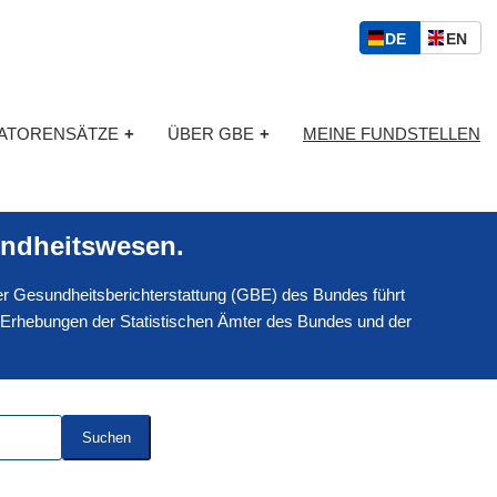
S
D
E
DE
EN
p
E
N
r
U
G
a
T
L
c
KATORENSÄTZE
+
ÜBER GBE
+
MEINE FUNDSTELLEN
S
I
h
C
S
a
H
C
u
H
s
ndheitswesen.
w
a
 der Gesundheitsberichterstattung (GBE) des Bundes führt
h
l
 Erhebungen der Statistischen Ämter des Bundes und der
Suchen