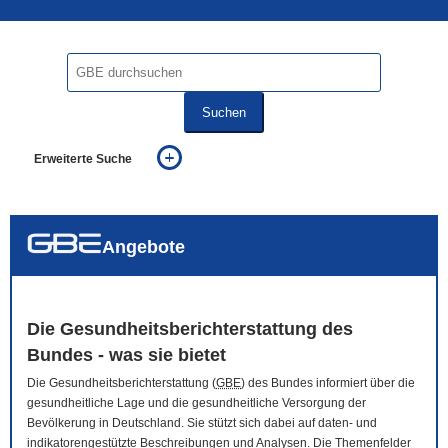
Suchen
Erweiterte Suche
... alle Worte
... eines der Worte
... genau diesen Ausdruck
auch in allen Texten suchen (Volltextsuche)
Angebote
auch Synonyme einbeziehen
auch ähnlich geschriebenes einbeziehen
Die Gesundheitsberichterstattung des
Bundes - was sie bietet
Die Gesundheitsberichterstattung (
GBE
) des Bundes informiert über die
gesundheitliche Lage und die gesundheitliche Versorgung der
Bevölkerung in Deutschland. Sie stützt sich dabei auf daten- und
indikatorengestützte Beschreibungen und Analysen. Die Themenfelder