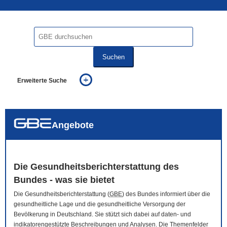
Suchen
Erweiterte Suche
... alle Worte
... eines der Worte
... genau diesen Ausdruck
auch in allen Texten suchen (Volltextsuche)
Angebote
auch Synonyme einbeziehen
auch ähnlich geschriebenes einbeziehen
Die Gesundheitsberichterstattung des
Bundes - was sie bietet
Die Gesundheitsberichterstattung (
GBE
) des Bundes informiert über die
gesundheitliche Lage und die gesundheitliche Versorgung der
Bevölkerung in Deutschland. Sie stützt sich dabei auf daten- und
indikatorengestützte Beschreibungen und Analysen. Die Themenfelder