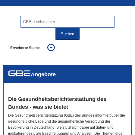
Suchen
Erweiterte Suche
... alle Worte
... eines der Worte
... genau diesen Ausdruck
auch in allen Texten suchen (Volltextsuche)
Angebote
auch Synonyme einbeziehen
auch ähnlich geschriebenes einbeziehen
Die Gesundheitsberichterstattung des
Bundes - was sie bietet
Die Gesundheitsberichterstattung (
GBE
) des Bundes informiert über die
gesundheitliche Lage und die gesundheitliche Versorgung der
Bevölkerung in Deutschland. Sie stützt sich dabei auf daten- und
indikatorengestützte Beschreibungen und Analysen. Die Themenfelder