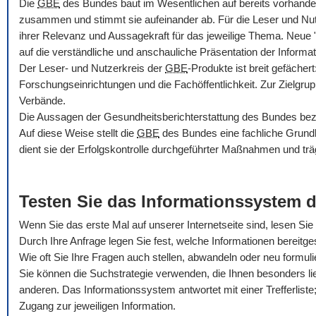
Die
GBE
des Bundes baut im Wesentlichen auf bereits vorhande
zusammen und stimmt sie aufeinander ab. Für die Leser und Nu
ihrer Relevanz und Aussagekraft für das jeweilige Thema. Neue
auf die verständliche und anschauliche Präsentation der Informat
Der Leser- und Nutzerkreis der
GBE
-Produkte ist breit gefäche
Forschungseinrichtungen und die Fachöffentlichkeit. Zur Zielgru
Verbände.
Die Aussagen der Gesundheitsberichterstattung des Bundes bezie
Auf diese Weise stellt die
GBE
des Bundes eine fachliche Grundla
dient sie der Erfolgskontrolle durchgeführter Maßnahmen und trä
Testen Sie das Informationssystem 
Wenn Sie das erste Mal auf unserer Internetseite sind, lesen Sie b
Durch Ihre Anfrage legen Sie fest, welche Informationen bereitges
Wie oft Sie Ihre Fragen auch stellen, abwandeln oder neu formul
Sie können die Suchstrategie verwenden, die Ihnen besonders li
anderen. Das Informationssystem antwortet mit einer Trefferliste; 
Zugang zur jeweiligen Information.