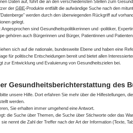
nen Daten auf, führt die an den verschiedensten Stellen zum Gesun
tzer der
GBE
-Produkte entfällt die aufwändige Suche nach den mitun
 "Datenberge" werden durch den überwiegenden Rückgriff auf vorhan
ionen gelegt.
rt: Angesprochen sind Gesundheitspolitikerinnen und -politiker, Exper
ppe gehören auch Bürgerinnen und Bürger, Patientinnen und Patienten
hen sich auf die nationale, bundesweite Ebene und haben eine Refer
ge für politische Entscheidungen bereit und bietet allen Interessiert
gt zur Entwicklung und Evaluierung von Gesundheitszielen bei.
der Gesundheitsberichterstattung des 
itte unsere Hilfe. Dort erfahren Sie mehr über die Hilfestellungen, di
tellt werden.
ieren, Sie erhalten immer umgehend eine Antwort.
egt: die Suche über Themen, die Suche über Stichworte oder das Wande
sie nennt die Zahl der Treffer nach der Art der Information (Texte, Ta