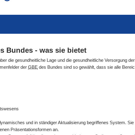
auch in allen Texten suchen (Volltextsuche)
e
auch Synonyme einbeziehen
 Ausdruck
auch ähnlich geschriebenes einbeziehen
s Bundes - was sie bietet
über die gesundheitliche Lage und die gesundheitliche Versorgung der
emenfelder der
GBE
des Bundes sind so gewählt, dass sie alle Ber
itswesens
dynamisches und in ständiger Aktualisierung begriffenes System. Sie
denen Präsentationsformen an.