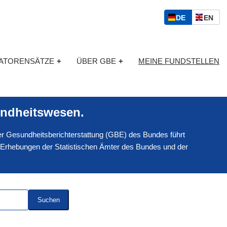
S
D
E
DE
EN
p
E
N
r
U
G
a
T
L
c
KATORENSÄTZE
+
ÜBER GBE
+
MEINE FUNDSTELLEN
S
I
h
C
S
a
H
C
u
H
s
ndheitswesen.
w
a
 der Gesundheitsberichterstattung (GBE) des Bundes führt
h
l
 Erhebungen der Statistischen Ämter des Bundes und der
Suchen