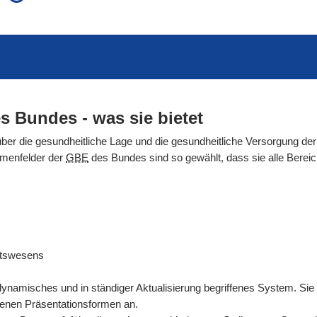
auch in allen Texten suchen (Volltextsuche)
e
auch Synonyme einbeziehen
 Ausdruck
auch ähnlich geschriebenes einbeziehen
s Bundes - was sie bietet
über die gesundheitliche Lage und die gesundheitliche Versorgung der
emenfelder der
GBE
des Bundes sind so gewählt, dass sie alle Ber
itswesens
dynamisches und in ständiger Aktualisierung begriffenes System. Sie
denen Präsentationsformen an.