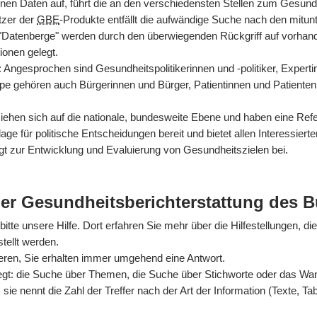
nen Daten auf, führt die an den verschiedensten Stellen zum Gesun
tzer der
GBE
-Produkte entfällt die aufwändige Suche nach den mitun
 "Datenberge" werden durch den überwiegenden Rückgriff auf vorhan
ionen gelegt.
rt: Angesprochen sind Gesundheitspolitikerinnen und -politiker, Exper
ppe gehören auch Bürgerinnen und Bürger, Patientinnen und Patienten
hen sich auf die nationale, bundesweite Ebene und haben eine Refer
ge für politische Entscheidungen bereit und bietet allen Interessiert
gt zur Entwicklung und Evaluierung von Gesundheitszielen bei.
der Gesundheitsberichterstattung des 
itte unsere Hilfe. Dort erfahren Sie mehr über die Hilfestellungen, di
tellt werden.
ieren, Sie erhalten immer umgehend eine Antwort.
egt: die Suche über Themen, die Suche über Stichworte oder das Wande
sie nennt die Zahl der Treffer nach der Art der Information (Texte, Ta