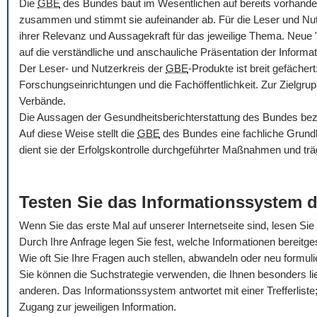
Die
GBE
des Bundes baut im Wesentlichen auf bereits vorhande
zusammen und stimmt sie aufeinander ab. Für die Leser und Nu
ihrer Relevanz und Aussagekraft für das jeweilige Thema. Neue
auf die verständliche und anschauliche Präsentation der Informat
Der Leser- und Nutzerkreis der
GBE
-Produkte ist breit gefäche
Forschungseinrichtungen und die Fachöffentlichkeit. Zur Zielgru
Verbände.
Die Aussagen der Gesundheitsberichterstattung des Bundes bezie
Auf diese Weise stellt die
GBE
des Bundes eine fachliche Grundla
dient sie der Erfolgskontrolle durchgeführter Maßnahmen und trä
Testen Sie das Informationssystem 
Wenn Sie das erste Mal auf unserer Internetseite sind, lesen Sie b
Durch Ihre Anfrage legen Sie fest, welche Informationen bereitges
Wie oft Sie Ihre Fragen auch stellen, abwandeln oder neu formul
Sie können die Suchstrategie verwenden, die Ihnen besonders li
anderen. Das Informationssystem antwortet mit einer Trefferliste; 
Zugang zur jeweiligen Information.