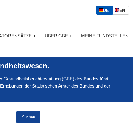
S
D
E
DE
EN
p
E
N
r
U
G
a
T
L
c
KATORENSÄTZE
+
ÜBER GBE
+
MEINE FUNDSTELLEN
S
I
h
C
S
a
H
C
u
H
s
ndheitswesen.
w
a
 der Gesundheitsberichterstattung (GBE) des Bundes führt
h
l
 Erhebungen der Statistischen Ämter des Bundes und der
Suchen