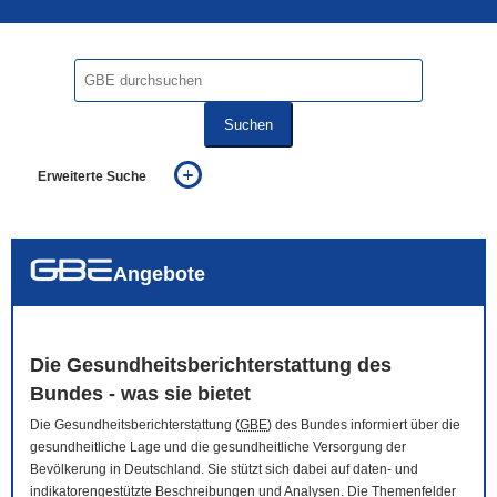
Suchen
Erweiterte Suche
... alle Worte
... eines der Worte
... genau diesen Ausdruck
auch in allen Texten suchen (Volltextsuche)
Angebote
auch Synonyme einbeziehen
auch ähnlich geschriebenes einbeziehen
Die Gesundheitsberichterstattung des
Bundes - was sie bietet
Die Gesundheitsberichterstattung (
GBE
) des Bundes informiert über die
gesundheitliche Lage und die gesundheitliche Versorgung der
Bevölkerung in Deutschland. Sie stützt sich dabei auf daten- und
indikatorengestützte Beschreibungen und Analysen. Die Themenfelder