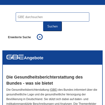
Suchen
Erweiterte Suche
... alle Worte
... eines der Worte
... genau diesen Ausdruck
auch in allen Texten suchen (Volltextsuche)
Angebote
auch Synonyme einbeziehen
auch ähnlich geschriebenes einbeziehen
Die Gesundheitsberichterstattung des
Bundes - was sie bietet
Die Gesundheitsberichterstattung (
GBE
) des Bundes informiert über die
gesundheitliche Lage und die gesundheitliche Versorgung der
Bevölkerung in Deutschland. Sie stützt sich dabei auf daten- und
indikatorengestützte Beschreibungen und Analysen. Die Themenfelder