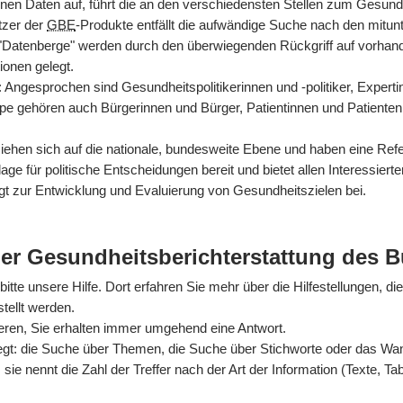
nen Daten auf, führt die an den verschiedensten Stellen zum Gesun
tzer der
GBE
-Produkte entfällt die aufwändige Suche nach den mitun
 "Datenberge" werden durch den überwiegenden Rückgriff auf vorhan
ionen gelegt.
rt: Angesprochen sind Gesundheitspolitikerinnen und -politiker, Exper
ppe gehören auch Bürgerinnen und Bürger, Patientinnen und Patienten
hen sich auf die nationale, bundesweite Ebene und haben eine Refer
ge für politische Entscheidungen bereit und bietet allen Interessiert
gt zur Entwicklung und Evaluierung von Gesundheitszielen bei.
der Gesundheitsberichterstattung des 
itte unsere Hilfe. Dort erfahren Sie mehr über die Hilfestellungen, di
tellt werden.
ieren, Sie erhalten immer umgehend eine Antwort.
egt: die Suche über Themen, die Suche über Stichworte oder das Wande
sie nennt die Zahl der Treffer nach der Art der Information (Texte, Ta