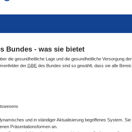
auch in allen Texten suchen (Volltextsuche)
e
auch Synonyme einbeziehen
 Ausdruck
auch ähnlich geschriebenes einbeziehen
s Bundes - was sie bietet
über die gesundheitliche Lage und die gesundheitliche Versorgung der
emenfelder der
GBE
des Bundes sind so gewählt, dass sie alle Ber
itswesens
dynamisches und in ständiger Aktualisierung begriffenes System. Sie
denen Präsentationsformen an.