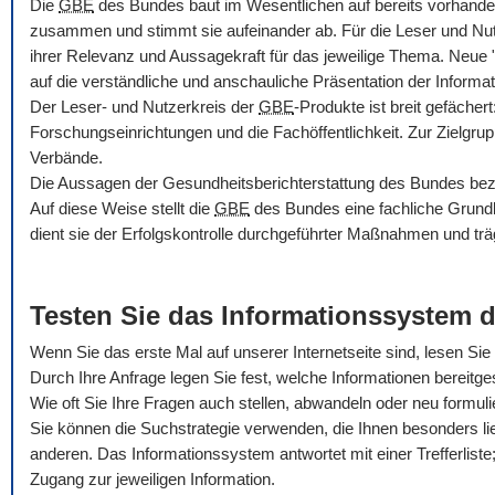
Die
GBE
des Bundes baut im Wesentlichen auf bereits vorhande
zusammen und stimmt sie aufeinander ab. Für die Leser und Nu
ihrer Relevanz und Aussagekraft für das jeweilige Thema. Neue
auf die verständliche und anschauliche Präsentation der Informat
Der Leser- und Nutzerkreis der
GBE
-Produkte ist breit gefäche
Forschungseinrichtungen und die Fachöffentlichkeit. Zur Zielgru
Verbände.
Die Aussagen der Gesundheitsberichterstattung des Bundes bezie
Auf diese Weise stellt die
GBE
des Bundes eine fachliche Grundla
dient sie der Erfolgskontrolle durchgeführter Maßnahmen und trä
Testen Sie das Informationssystem 
Wenn Sie das erste Mal auf unserer Internetseite sind, lesen Sie b
Durch Ihre Anfrage legen Sie fest, welche Informationen bereitges
Wie oft Sie Ihre Fragen auch stellen, abwandeln oder neu formul
Sie können die Suchstrategie verwenden, die Ihnen besonders li
anderen. Das Informationssystem antwortet mit einer Trefferliste; 
Zugang zur jeweiligen Information.