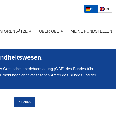
S
D
E
DE
EN
p
E
N
r
U
G
a
T
L
c
KATORENSÄTZE
+
ÜBER GBE
+
MEINE FUNDSTELLEN
S
I
h
C
S
a
H
C
u
H
s
ndheitswesen.
w
a
 der Gesundheitsberichterstattung (GBE) des Bundes führt
h
l
 Erhebungen der Statistischen Ämter des Bundes und der
Suchen