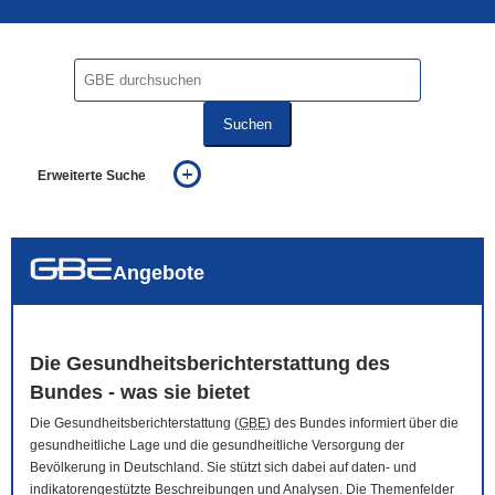
Suchen
Erweiterte Suche
... alle Worte
... eines der Worte
... genau diesen Ausdruck
auch in allen Texten suchen (Volltextsuche)
Angebote
auch Synonyme einbeziehen
auch ähnlich geschriebenes einbeziehen
Die Gesundheitsberichterstattung des
Bundes - was sie bietet
Die Gesundheitsberichterstattung (
GBE
) des Bundes informiert über die
gesundheitliche Lage und die gesundheitliche Versorgung der
Bevölkerung in Deutschland. Sie stützt sich dabei auf daten- und
indikatorengestützte Beschreibungen und Analysen. Die Themenfelder