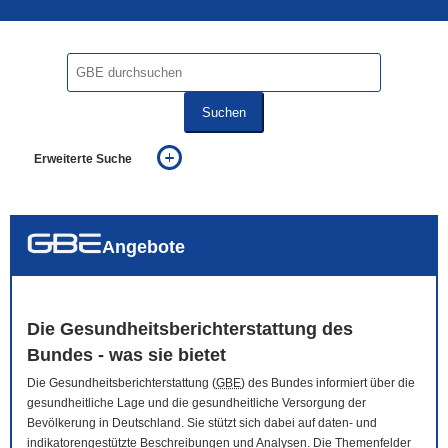
Suchen
Erweiterte Suche
... alle Worte
... eines der Worte
... genau diesen Ausdruck
auch in allen Texten suchen (Volltextsuche)
Angebote
auch Synonyme einbeziehen
auch ähnlich geschriebenes einbeziehen
Die Gesundheitsberichterstattung des
Bundes - was sie bietet
Die Gesundheitsberichterstattung (
GBE
) des Bundes informiert über die
gesundheitliche Lage und die gesundheitliche Versorgung der
Bevölkerung in Deutschland. Sie stützt sich dabei auf daten- und
indikatorengestützte Beschreibungen und Analysen. Die Themenfelder