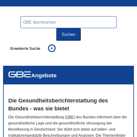
Suchen
Erweiterte Suche
... alle Worte
... eines der Worte
... genau diesen Ausdruck
auch in allen Texten suchen (Volltextsuche)
Angebote
auch Synonyme einbeziehen
auch ähnlich geschriebenes einbeziehen
Die Gesundheitsberichterstattung des
Bundes - was sie bietet
Die Gesundheitsberichterstattung (
GBE
) des Bundes informiert über die
gesundheitliche Lage und die gesundheitliche Versorgung der
Bevölkerung in Deutschland. Sie stützt sich dabei auf daten- und
indikatorengestützte Beschreibungen und Analysen. Die Themenfelder