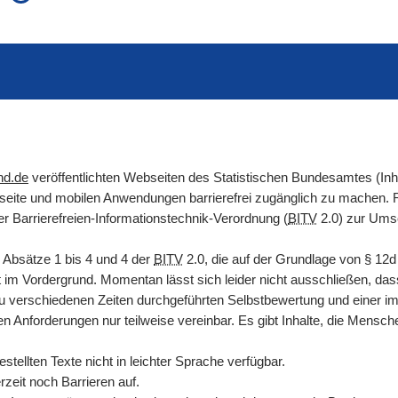
auch in allen Texten suchen (Volltextsuche)
e
auch Synonyme einbeziehen
 Ausdruck
auch ähnlich geschriebenes einbeziehen
nd.de
veröffentlichten Webseiten des Statistischen Bundesamtes (In
etseite und mobilen Anwendungen barrierefrei zugänglich zu machen
er Barrierefreien-Informationstechnik-Verordnung (
BITV
2.0) zur Umse
 Absätze 1 bis 4 und 4 der
BITV
2.0, die auf der Grundlage von
§
12
it im Vordergrund. Momentan lässt sich leider nicht ausschließen, das
zu verschiedenen Zeiten durchgeführten Selbstbewertung und einer i
en Anforderungen nur teilweise vereinbar. Es gibt Inhalte, die Mens
tellten Texte nicht in leichter Sprache verfügbar.
zeit noch Barrieren auf.