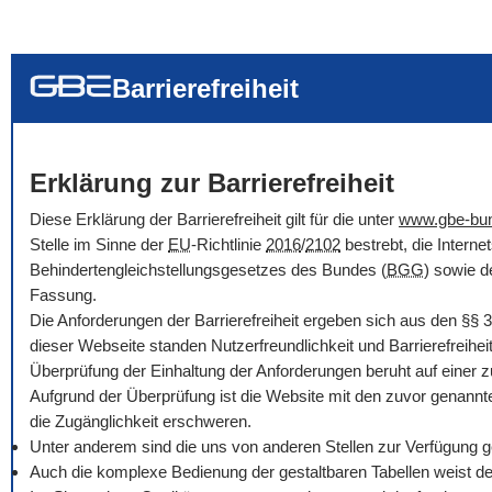
... alle Worte
... eines der Wort
... genau diesen
Barrierefreiheit
Erklärung zur Barrierefreiheit
Diese Erklärung der Barrierefreiheit gilt für die unter
www.gbe-bu
Stelle im Sinne der
EU
-Richtlinie
2016
/
2102
bestrebt, die Intern
Behindertengleichstellungsgesetzes des Bundes (
BGG
) sowie d
Fassung.
Die Anforderungen der Barrierefreiheit ergeben sich aus den
§§
3
dieser Webseite standen Nutzerfreundlichkeit und Barrierefreihe
Überprüfung der Einhaltung der Anforderungen beruht auf einer 
Aufgrund der Überprüfung ist die Website mit den zuvor genannt
die Zugänglichkeit erschweren.
Unter anderem sind die uns von anderen Stellen zur Verfügung ges
Auch die komplexe Bedienung der gestaltbaren Tabellen weist der