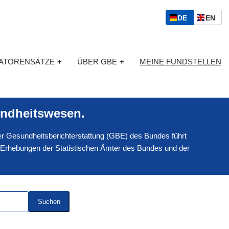
S
D
E
DE
EN
p
E
N
r
U
G
a
T
L
c
KATORENSÄTZE
+
ÜBER GBE
+
MEINE FUNDSTELLEN
S
I
h
C
S
a
H
C
u
H
s
ndheitswesen.
w
a
 der Gesundheitsberichterstattung (GBE) des Bundes führt
h
l
 Erhebungen der Statistischen Ämter des Bundes und der
Suchen