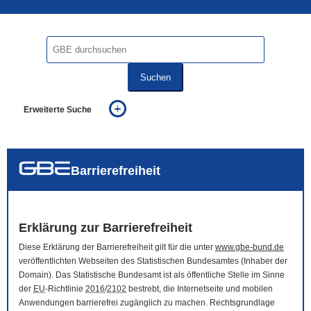
Suchen
Erweiterte Suche
... alle Worte
... eines der Worte
... genau diesen Ausdruck
auch in allen Texten suchen (Volltextsuche)
Barrierefreiheit
auch Synonyme einbeziehen
auch ähnlich geschriebenes einbeziehen
Erklärung zur Barrierefreiheit
Diese Erklärung der Barrierefreiheit gilt für die unter
www.gbe-bund.de
veröffentlichten Webseiten des Statistischen Bundesamtes (Inhaber der
Domain
). Das Statistische Bundesamt ist als öffentliche Stelle im Sinne
der
EU
-Richtlinie
2016
/
2102
bestrebt, die Internetseite und mobilen
Anwendungen barrierefrei zugänglich zu machen. Rechtsgrundlage