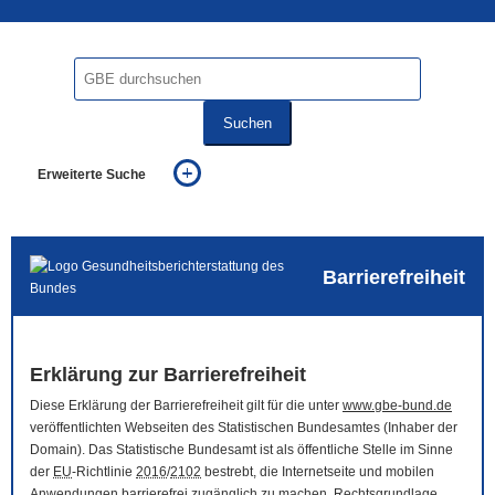
Suchen
Erweiterte Suche
... alle Worte
... eines der Worte
... genau diesen Ausdruck
auch in allen Texten suchen (Volltextsuche)
Barrierefreiheit
auch Synonyme einbeziehen
auch ähnlich geschriebenes einbeziehen
Erklärung zur Barrierefreiheit
Diese Erklärung der Barrierefreiheit gilt für die unter
www.gbe-bund.de
veröffentlichten Webseiten des Statistischen Bundesamtes (Inhaber der
Domain
). Das Statistische Bundesamt ist als öffentliche Stelle im Sinne
der
EU
-Richtlinie
2016
/
2102
bestrebt, die Internetseite und mobilen
Anwendungen barrierefrei zugänglich zu machen. Rechtsgrundlage