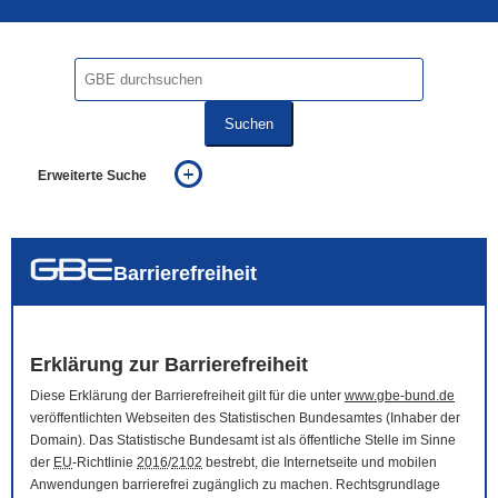
Suchen
Erweiterte Suche
... alle Worte
... eines der Worte
... genau diesen Ausdruck
auch in allen Texten suchen (Volltextsuche)
Barrierefreiheit
auch Synonyme einbeziehen
auch ähnlich geschriebenes einbeziehen
Erklärung zur Barrierefreiheit
Diese Erklärung der Barrierefreiheit gilt für die unter
www.gbe-bund.de
veröffentlichten Webseiten des Statistischen Bundesamtes (Inhaber der
Domain
). Das Statistische Bundesamt ist als öffentliche Stelle im Sinne
der
EU
-Richtlinie
2016
/
2102
bestrebt, die Internetseite und mobilen
Anwendungen barrierefrei zugänglich zu machen. Rechtsgrundlage