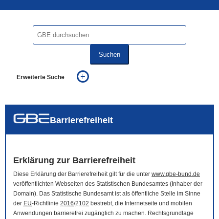
Suchen
Erweiterte Suche
... alle Worte
... eines der Worte
... genau diesen Ausdruck
auch in allen Texten suchen (Volltextsuche)
Barrierefreiheit
auch Synonyme einbeziehen
auch ähnlich geschriebenes einbeziehen
Erklärung zur Barrierefreiheit
Diese Erklärung der Barrierefreiheit gilt für die unter
www.gbe-bund.de
veröffentlichten Webseiten des Statistischen Bundesamtes (Inhaber der
Domain
). Das Statistische Bundesamt ist als öffentliche Stelle im Sinne
der
EU
-Richtlinie
2016
/
2102
bestrebt, die Internetseite und mobilen
Anwendungen barrierefrei zugänglich zu machen. Rechtsgrundlage