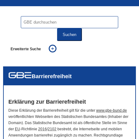
Suchen
Erweiterte Suche
... alle Worte
... eines der Worte
... genau diesen Ausdruck
auch in allen Texten suchen (Volltextsuche)
Barrierefreiheit
auch Synonyme einbeziehen
auch ähnlich geschriebenes einbeziehen
Erklärung zur Barrierefreiheit
Diese Erklärung der Barrierefreiheit gilt für die unter
www.gbe-bund.de
veröffentlichten Webseiten des Statistischen Bundesamtes (Inhaber der
Domain
). Das Statistische Bundesamt ist als öffentliche Stelle im Sinne
der
EU
-Richtlinie
2016
/
2102
bestrebt, die Internetseite und mobilen
Anwendungen barrierefrei zugänglich zu machen. Rechtsgrundlage