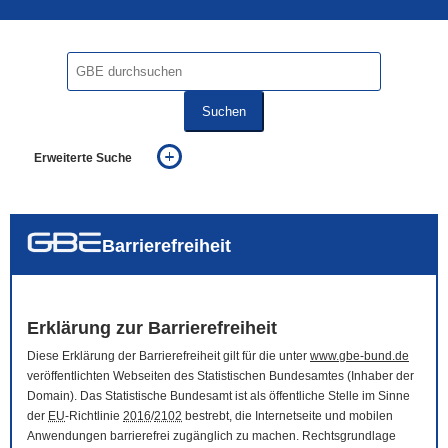
Suchen
Erweiterte Suche
... alle Worte
... eines der Worte
... genau diesen Ausdruck
auch in allen Texten suchen (Volltextsuche)
Barrierefreiheit
auch Synonyme einbeziehen
auch ähnlich geschriebenes einbeziehen
Erklärung zur Barrierefreiheit
Diese Erklärung der Barrierefreiheit gilt für die unter
www.gbe-bund.de
veröffentlichten Webseiten des Statistischen Bundesamtes (Inhaber der
Domain
). Das Statistische Bundesamt ist als öffentliche Stelle im Sinne
der
EU
-Richtlinie
2016
/
2102
bestrebt, die Internetseite und mobilen
Anwendungen barrierefrei zugänglich zu machen. Rechtsgrundlage