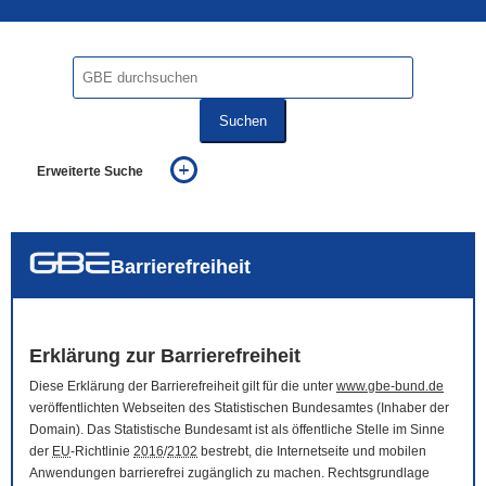
Suchen
Erweiterte Suche
... alle Worte
... eines der Worte
... genau diesen Ausdruck
auch in allen Texten suchen (Volltextsuche)
Barrierefreiheit
auch Synonyme einbeziehen
auch ähnlich geschriebenes einbeziehen
Erklärung zur Barrierefreiheit
Diese Erklärung der Barrierefreiheit gilt für die unter
www.gbe-bund.de
veröffentlichten Webseiten des Statistischen Bundesamtes (Inhaber der
Domain
). Das Statistische Bundesamt ist als öffentliche Stelle im Sinne
der
EU
-Richtlinie
2016
/
2102
bestrebt, die Internetseite und mobilen
Anwendungen barrierefrei zugänglich zu machen. Rechtsgrundlage