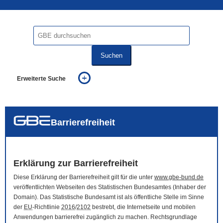
Suchen
Erweiterte Suche
... alle Worte
... eines der Worte
... genau diesen Ausdruck
auch in allen Texten suchen (Volltextsuche)
Barrierefreiheit
auch Synonyme einbeziehen
auch ähnlich geschriebenes einbeziehen
Erklärung zur Barrierefreiheit
Diese Erklärung der Barrierefreiheit gilt für die unter
www.gbe-bund.de
veröffentlichten Webseiten des Statistischen Bundesamtes (Inhaber der
Domain
). Das Statistische Bundesamt ist als öffentliche Stelle im Sinne
der
EU
-Richtlinie
2016
/
2102
bestrebt, die Internetseite und mobilen
Anwendungen barrierefrei zugänglich zu machen. Rechtsgrundlage