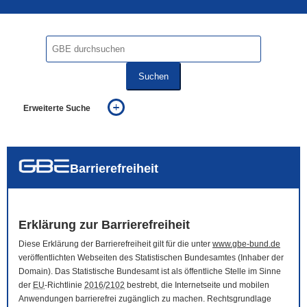
Suchen
Erweiterte Suche
... alle Worte
... eines der Worte
... genau diesen Ausdruck
auch in allen Texten suchen (Volltextsuche)
Barrierefreiheit
auch Synonyme einbeziehen
auch ähnlich geschriebenes einbeziehen
Erklärung zur Barrierefreiheit
Diese Erklärung der Barrierefreiheit gilt für die unter
www.gbe-bund.de
veröffentlichten Webseiten des Statistischen Bundesamtes (Inhaber der
Domain
). Das Statistische Bundesamt ist als öffentliche Stelle im Sinne
der
EU
-Richtlinie
2016
/
2102
bestrebt, die Internetseite und mobilen
Anwendungen barrierefrei zugänglich zu machen. Rechtsgrundlage