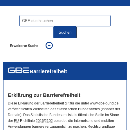
Suchen
Erweiterte Suche
... alle Worte
... eines der Worte
... genau diesen Ausdruck
auch in allen Texten suchen (Volltextsuche)
Barrierefreiheit
auch Synonyme einbeziehen
auch ähnlich geschriebenes einbeziehen
Erklärung zur Barrierefreiheit
Diese Erklärung der Barrierefreiheit gilt für die unter
www.gbe-bund.de
veröffentlichten Webseiten des Statistischen Bundesamtes (Inhaber der
Domain
). Das Statistische Bundesamt ist als öffentliche Stelle im Sinne
der
EU
-Richtlinie
2016
/
2102
bestrebt, die Internetseite und mobilen
Anwendungen barrierefrei zugänglich zu machen. Rechtsgrundlage